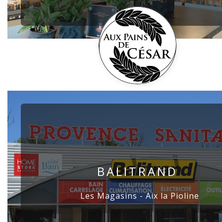
BALITRAND
Les Magasins - Aix la Pioline