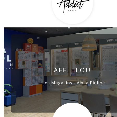
AFFLELOU
Les Magasins - Aix la Pioline