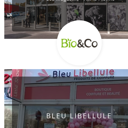
BLEU LIBELLULE