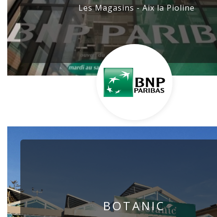
Les Magasins - Aix la Pioline
BOTANIC