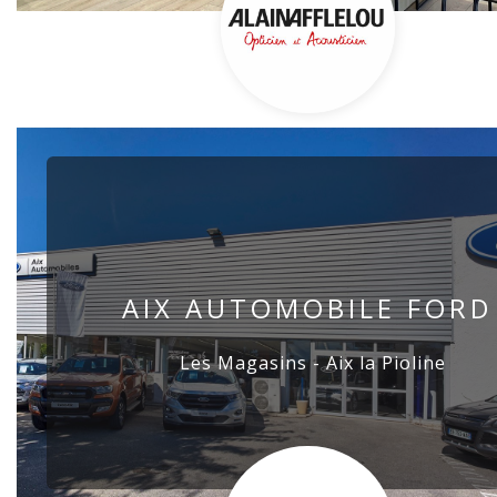
AIX AUTOMOBILE FORD
Les Magasins - Aix la Pioline