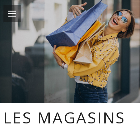
LES MAGASINS