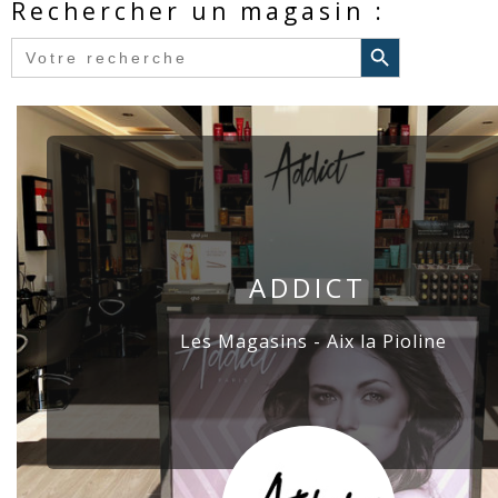
Rechercher un magasin :
Search Button
Search
for:
ADDICT
Les Magasins - Aix la Pioline