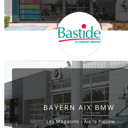
BAYERN AIX BMW
Les Magasins - Aix la Pioline