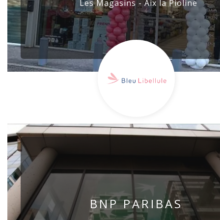
Les Magasins - Aix la Pioline
BNP PARIBAS