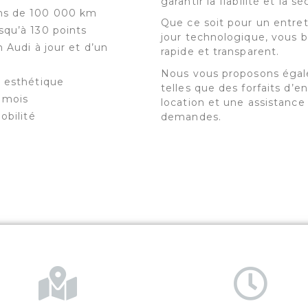
garantir la fiabilité et la s
ns de 100 000 km
Que ce soit pour un entret
squ’à 130 points
jour technologique, vous b
 Audi à jour et d’un
rapide et transparent.
Nous vous proposons égal
t esthétique
telles que des forfaits d’e
4 mois
location et une assistance
obilité
demandes.