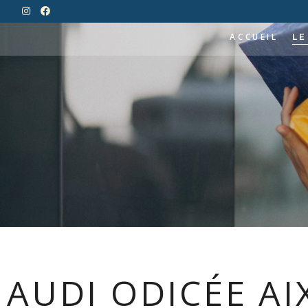
ACCUEIL
LE
TOUT
AIX PIOLINE
BOU
HISTORIQUE
À VO
AUTOUR DE LA
ALIM
PIOLINE
AUT
LA VISITE
HIGH
MAIS
MODE
REST
AUDI ODICÉE AI
SPOR