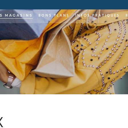
BONS PLANS
INFOS PRATIQUES
S MAGASINS
ES LES
TIQUES
TRE SERVICE
ENTATION
OMOBILE
-TECH
ON
 ET BEAUTÉ
AURATION
X
T ET LOISIRS