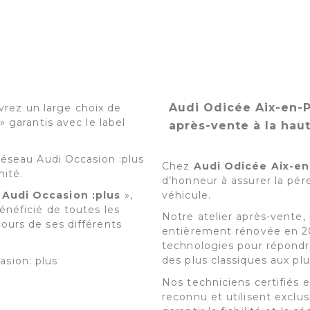
Audi Odicée Aix-en-P
rez un large choix de
» garantis avec le label
après-vente à la hau
 réseau Audi Occasion :plus
Chez
Audi Odicée Aix-e
nité.
d’honneur à assurer la pér
véhicule.
«
Audi Occasion :plus
»,
énéficié de toutes les
Notre atelier après-vente,
ours de ses différents
entièrement rénovée en 20
technologies pour répondr
des plus classiques aux plu
asion: plus
Nos techniciens certifiés e
reconnu et utilisent exclu