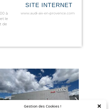
SITE INTERNET
h00 à
www.audi-aix-en-provence.com
et le
t de
Gestion des Cookies !