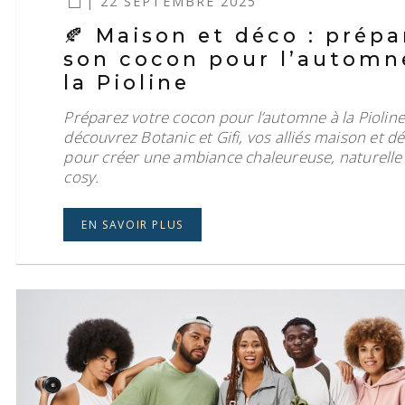
| 22 SEPTEMBRE 2025
🍂 Maison et déco : prépa
son cocon pour l’automn
la Pioline
Préparez votre cocon pour l’automne à la Pioline
découvrez Botanic et Gifi, vos alliés maison et d
pour créer une ambiance chaleureuse, naturelle
cosy.
EN SAVOIR PLUS